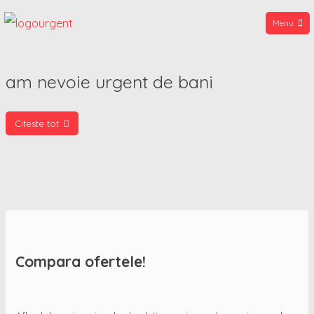
Menu
CreditUrgent.ro
Sari
am nevoie urgent de bani
la
conținut
Citeste tot
Compara ofertele!