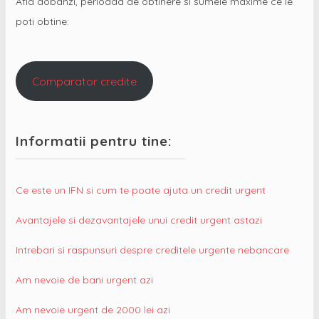
Afla dobanzi, perioada de obtinere si sumele maxime ce le
poti obtine:
Comparator credite
Informatii pentru tine:
Ce este un IFN si cum te poate ajuta un credit urgent
Avantajele si dezavantajele unui credit urgent astazi
Intrebari si raspunsuri despre creditele urgente nebancare
Am nevoie de bani urgent azi
Am nevoie urgent de 2000 lei azi